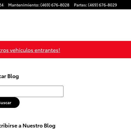
24
Mantenimiento
:
(469) 676-8028
Partes
:
(469) 676-8029
tros vehículos entrantes!
car Blog
r Blog
Buscar
ribirse a Nuestro Blog