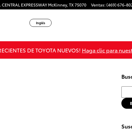
S. CENTRAL EXPRESSWAY
McKinney
,
TX
75070
Ventas
:
(469) 676-80
Inglés
RECIENTES DE TOYOTA NUEVOS!
Haga clic para nues
Bus
Busca
Susc