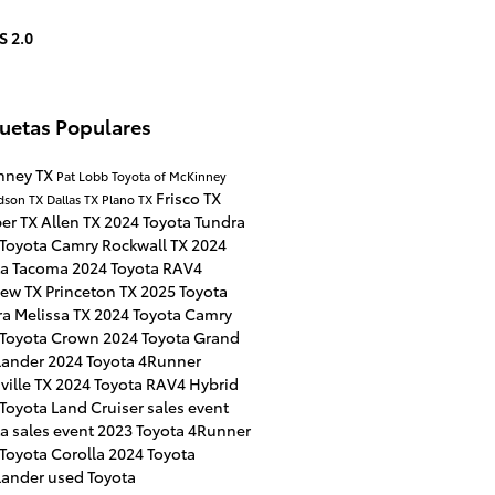
S 2.0
quetas Populares
nney TX
Pat Lobb Toyota of McKinney
Frisco TX
dson TX
Dallas TX
Plano TX
per TX
Allen TX
2024 Toyota Tundra
 Toyota Camry
Rockwall TX
2024
ta Tacoma
2024 Toyota RAV4
iew TX
Princeton TX
2025 Toyota
ra
Melissa TX
2024 Toyota Camry
 Toyota Crown
2024 Toyota Grand
lander
2024 Toyota 4Runner
ville TX
2024 Toyota RAV4 Hybrid
Toyota Land Cruiser
sales event
a sales event
2023 Toyota 4Runner
Toyota Corolla
2024 Toyota
lander
used Toyota