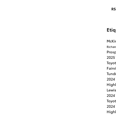
RS
Eti
McKi
Richar
Pros
2025
Toyo
Fairv
Tund
2024
High
Lewis
2024 
Toyot
2024 
High